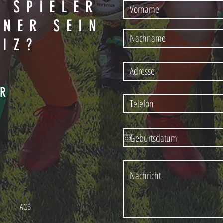
T SPIELER
INER SEIN
EIZ?
AR
N
AGB