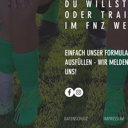
DU WILLS
ODER TRA
IM FNZ W
EINFACH UNSER FORMUL
AUSFÜLLEN - WIR MELDE
UNS!
DATENSCHUTZ
IMPRESSUM