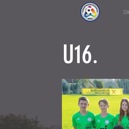
STA
U16.